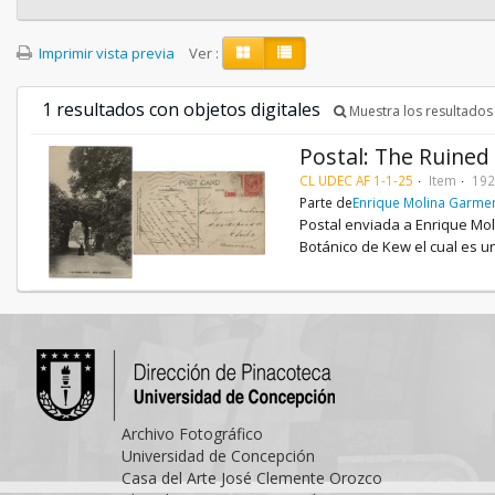
Imprimir vista previa
Ver :
1 resultados con objetos digitales
Muestra los resultados 
Postal: The Ruined
CL UDEC AF 1-1-25
Item
192
Parte de
Enrique Molina Garme
Postal enviada a Enrique Mol
Botánico de Kew el cual es u
Archivo Fotográfico
Universidad de Concepción
Casa del Arte José Clemente Orozco