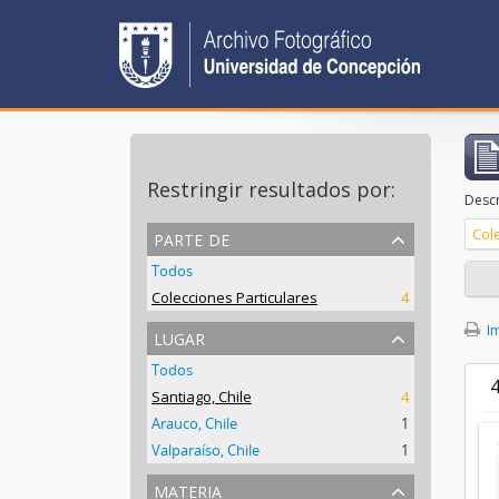
Restringir resultados por:
Descr
parte de
Col
Todos
Colecciones Particulares
4
Im
lugar
Todos
4
Santiago, Chile
4
Arauco, Chile
1
Valparaíso, Chile
1
materia