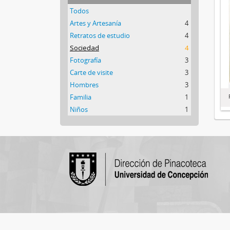
Todos
Artes y Artesanía
4
Retratos de estudio
4
Sociedad
4
Fotografía
3
Carte de visite
3
Hombres
3
Familia
1
Niños
1