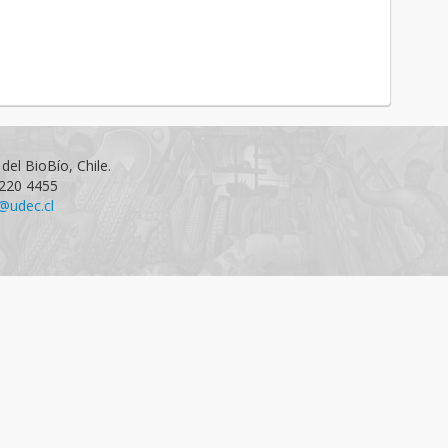
del BioBío, Chile.
1220 4455
@udec.cl