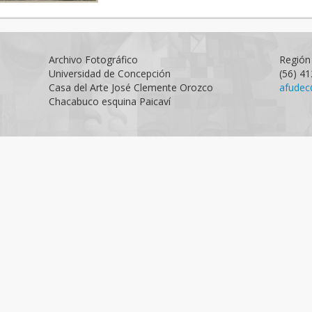
Archivo Fotográfico
Región 
Universidad de Concepción
(56) 4
Casa del Arte José Clemente Orozco
afudec
Chacabuco esquina Paicaví