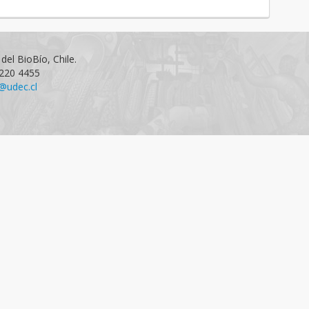
del BioBío, Chile.
1220 4455
@udec.cl