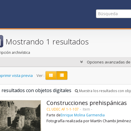
Mostrando 1 resultados
ipción archivística
Opciones avanzadas d
primir vista previa
Ver :
 resultados con objetos digitales
Muestra los resultados con obje
Construcciones prehispánicas
CL UDEC AF 1-1-107
Item
Parte de
Enrique Molina Garmendia
Fotografía realizada por Martín Chambi Jiménez