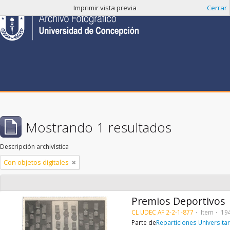
Imprimir vista previa
Cerrar
Mostrando 1 resultados
Descripción archivística
Con objetos digitales
Premios Deportivos
CL UDEC AF 2-2-1-877
Item
19
Parte de
Reparticiones Universitar