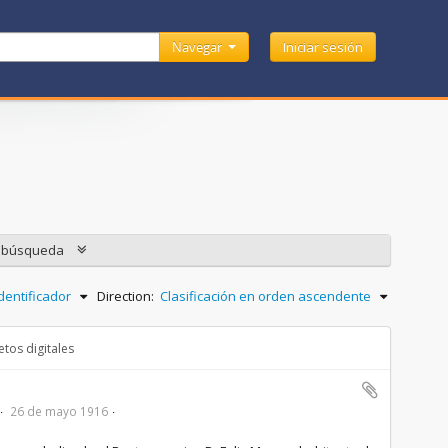
Navegar
Iniciar sesión
e búsqueda
dentificador
Direction:
Clasificación en orden ascendente
tos digitales
26 de mayo 1916