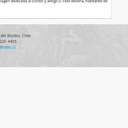
magen dedicada al Doctor y amigo D. Felix Moena, habitante de
del BioBío, Chile.
1220 4455
@udec.cl