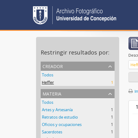
Restringir resultados por:
Descr
creador
Hef
Todos
Heffer
1
Im
materia
Todos
1
Artes y Artesanía
1
Retratos de estudio
1
Oficios y ocupaciones
1
Sacerdotes
1