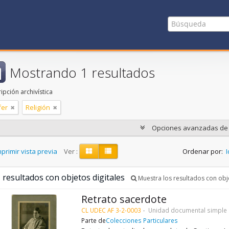
Mostrando 1 resultados
ipción archivística
fer
Religión
Opciones avanzadas d
primir vista previa
Ver :
Ordenar por:
I
 resultados con objetos digitales
Muestra los resultados con obje
Retrato sacerdote
CL UDEC AF 3-2-0003
Unidad documental simple
Parte de
Colecciones Particulares