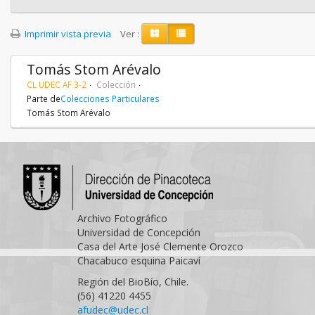
Imprimir vista previa
Ver :
Tomás Stom Arévalo
CL UDEC AF 3-2
Colección
Parte de
Colecciones Particulares
Tomás Stom Arévalo
Archivo Fotográfico
Universidad de Concepción
Casa del Arte José Clemente Orozco
Chacabuco esquina Paicaví
Región del BioBío, Chile.
(56) 41220 4455
afudec@udec.cl