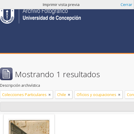
Imprimir vista previa
Cerrar
Mostrando 1 resultados
Descripción archivística
Colecciones Particulares
Chile
Oficios y ocupaciones
Con